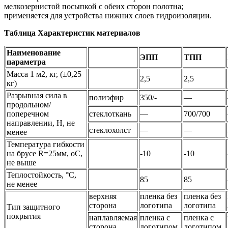
мелкозернистой посыпкой с обеих сторон полотна;
применяется для устройства нижних слоев гидроизоляции.
Таблица Характеристик материалов
Наименование
ЭПП
ТПП
параметра
Масса 1 м2, кг, (±0,25
2,5
2,5
кг)
Разрывная сила в
полиэфир
350/-
—
продольном/
поперечном
стеклоткань
—
700/700
направлении, Н, не
стеклохолст
—
—
менее
Температура гибкости
на брусе R=25мм, оС,
-10
-10
не выше
Теплостойкость, °С,
85
85
не менее
верхняя
пленка без
пленка без
сторона
логотипа
логотипа
Тип защитного
покрытия
наплавляемая
пленка с
пленка с
сторона
логотипом
логотипом