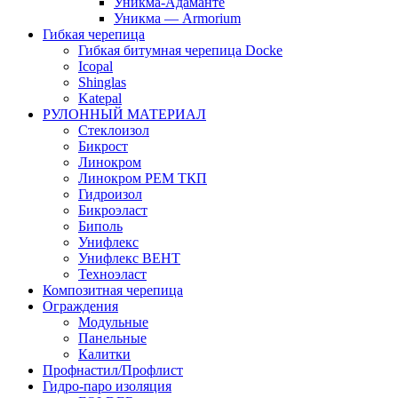
Уникма-Адаманте
Уникма — Armorium
Гибкая черепица
Гибкая битумная черепица Docke
Icopal
Shinglas
Katepal
РУЛОННЫЙ МАТЕРИАЛ
Стеклоизол
Бикрост
Линокром
Линокром РЕМ ТКП
Гидроизол
Бикроэласт
Биполь
Унифлекс
Унифлекс ВЕНТ
Техноэласт
Композитная черепица
Ограждения
Модульные
Панельные
Калитки
Профнастил/Профлист
Гидро-паро изоляция