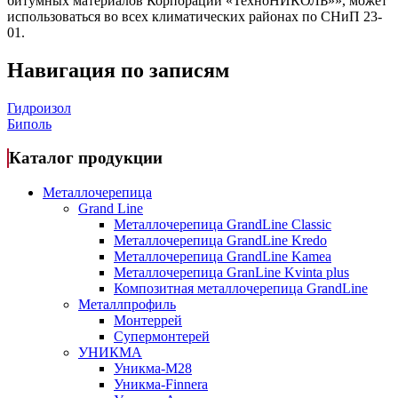
битумных материалов Корпорации «ТехноНИКОЛЬ»», может
использоваться во всех климатических районах по СНиП 23-
01.
Навигация по записям
Гидроизол
Биполь
Каталог продукции
Металлочерепица
Grand Line
Металлочерепица GrandLine Classic
Металлочерепица GrandLine Kredo
Металлочерепица GrandLine Kamea
Металлочерепица GranLine Kvinta plus
Композитная металлочерепица GrandLine
Металлпрофиль
Монтеррей
Супермонтерей
УНИКМА
Уникма-М28
Уникма-Finnera