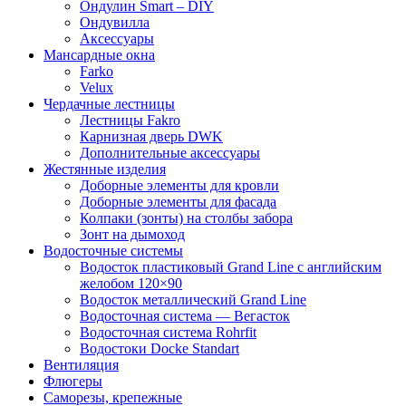
Ондулин Smart – DIY
Ондувилла
Аксессуары
Мансардные окна
Farko
Velux
Чердачные лестницы
Лестницы Fakro
Карнизная дверь DWK
Дополнительные аксессуары
Жестянные изделия
Доборные элементы для кровли
Доборные элементы для фасада
Колпаки (зонты) на столбы забора
Зонт на дымоход
Водосточные системы
Водосток пластиковый Grand Line с английским
желобом 120×90
Водосток металлический Grand Line
Водосточная система — Вегасток
Водосточная система Rohrfit
Водостоки Docke Standart
Вентиляция
Флюгеры
Саморезы, крепежные