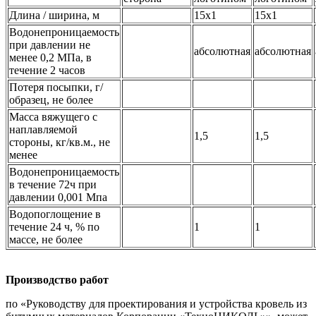
Длина / ширина, м
15х1
15х1
Водонепроницаемость
при давлении не
абсолютная
абсолютная
менее 0,2 МПа, в
течение 2 часов
Потеря посыпки, г/
образец, не более
Масса вяжущего с
наплавляемой
1,5
1,5
стороны, кг/кв.м., не
менее
Водонепроницаемость
в течение 72ч при
давлении 0,001 Мпа
Водопоглощение в
течение 24 ч, % по
1
1
массе, не более
Производство работ
по «Руководству для проектирования и устройства кровель из