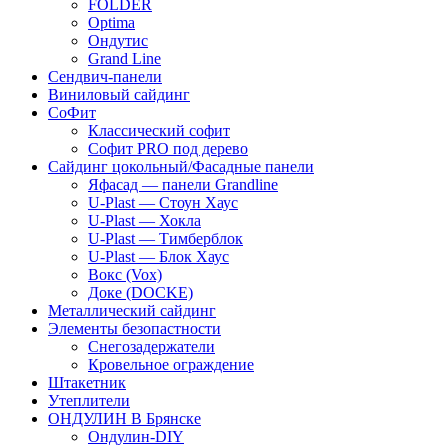
FOLDER
Optima
Ондутис
Grand Line
Сендвич-панели
Виниловый сайдинг
СоФит
Классический софит
Софит PRO под дерево
Сайдинг цокольный/Фасадные панели
Яфасад — панели Grandline
U-Plast — Стоун Хаус
U-Plast — Хокла
U-Plast — Тимберблок
U-Plast — Блок Хаус
Вокс (Vox)
Доке (DOCKE)
Металлический сайдинг
Элементы безопастности
Снегозадержатели
Кровельное ограждение
Штакетник
Утеплители
ОНДУЛИН В Брянске
Ондулин-DIY