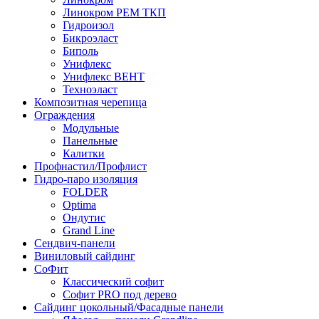
Линокром РЕМ ТКП
Гидроизол
Бикроэласт
Биполь
Унифлекс
Унифлекс ВЕНТ
Техноэласт
Композитная черепица
Ограждения
Модульные
Панельные
Калитки
Профнастил/Профлист
Гидро-паро изоляция
FOLDER
Optima
Ондутис
Grand Line
Сендвич-панели
Виниловый сайдинг
СоФит
Классический софит
Софит PRO под дерево
Сайдинг цокольный/Фасадные панели