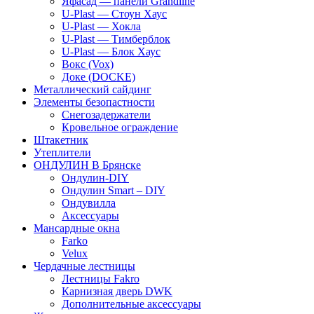
Яфасад — панели Grandline
U-Plast — Стоун Хаус
U-Plast — Хокла
U-Plast — Тимберблок
U-Plast — Блок Хаус
Вокс (Vox)
Доке (DOCKE)
Металлический сайдинг
Элементы безопастности
Снегозадержатели
Кровельное ограждение
Штакетник
Утеплители
ОНДУЛИН В Брянске
Ондулин-DIY
Ондулин Smart – DIY
Ондувилла
Аксессуары
Мансардные окна
Farko
Velux
Чердачные лестницы
Лестницы Fakro
Карнизная дверь DWK
Дополнительные аксессуары